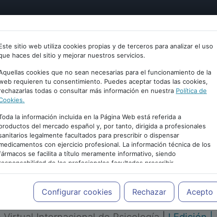
tría
Psicología
Neurociencia
Bienestar
Congreso
Este sitio web utiliza cookies propias y de terceros para analizar el uso
que haces del sitio y mejorar nuestros servicios.
Aquellas cookies que no sean necesarias para el funcionamiento de la
web requieren tu consentimiento. Puedes aceptar todas las cookies,
rechazarlas todas o consultar más información en nuestra
Política de
Cookies.
Toda la información incluida en la Página Web está referida a
productos del mercado español y, por tanto, dirigida a profesionales
sanitarios legalmente facultados para prescribir o dispensar
medicamentos con ejercicio profesional. La información técnica de los
PUBLICIDAD
fármacos se facilita a título meramente informativo, siendo
responsabilidad de los profesionales facultados prescribir
medicamentos y decidir, en cada caso concreto, el tratamiento más
adecuado a las necesidades del paciente.
Configurar cookies
Rechazar
Acepto