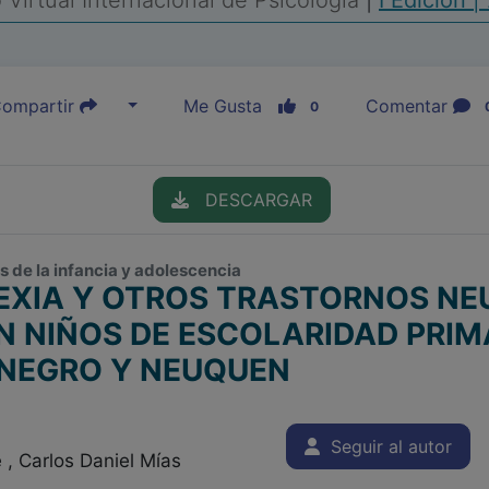
Virtual Internacional de Psicología
|
I Edición |
ompartir
Me Gusta
Comentar
0
DESCARGAR
s de la infancia y adolescencia
LEXIA Y OTROS TRASTORNOS N
N NIÑOS DE ESCOLARIDAD PRIM
 NEGRO Y NEUQUEN
Seguir al autor
, Carlos Daniel Mías