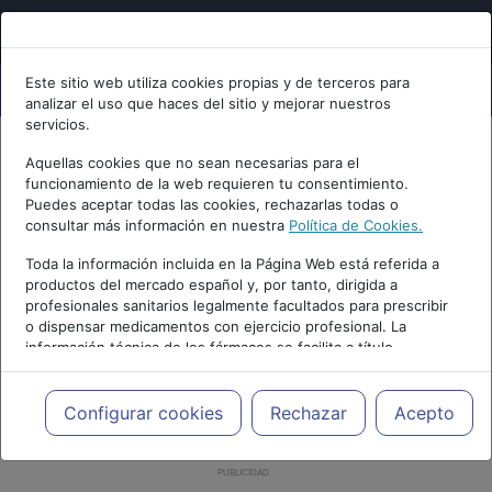
Este sitio web utiliza cookies propias y de terceros para
analizar el uso que haces del sitio y mejorar nuestros
servicios.
Aquellas cookies que no sean necesarias para el
funcionamiento de la web requieren tu consentimiento.
Puedes aceptar todas las cookies, rechazarlas todas o
consultar más información en nuestra
Política de Cookies.
Toda la información incluida en la Página Web está referida a
productos del mercado español y, por tanto, dirigida a
profesionales sanitarios legalmente facultados para prescribir
o dispensar medicamentos con ejercicio profesional. La
información técnica de los fármacos se facilita a título
meramente informativo, siendo responsabilidad de los
profesionales facultados prescribir medicamentos y decidir, en
cada caso concreto, el tratamiento más adecuado a las
Configurar cookies
Rechazar
Acepto
necesidades del paciente.
PUBLICIDAD