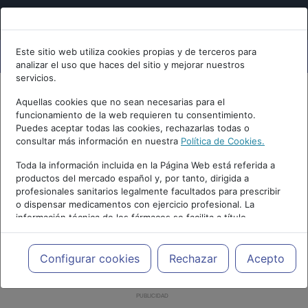
Este sitio web utiliza cookies propias y de terceros para
analizar el uso que haces del sitio y mejorar nuestros
servicios.
Aquellas cookies que no sean necesarias para el
funcionamiento de la web requieren tu consentimiento.
Puedes aceptar todas las cookies, rechazarlas todas o
consultar más información en nuestra
Política de Cookies.
Toda la información incluida en la Página Web está referida a
productos del mercado español y, por tanto, dirigida a
profesionales sanitarios legalmente facultados para prescribir
o dispensar medicamentos con ejercicio profesional. La
información técnica de los fármacos se facilita a título
meramente informativo, siendo responsabilidad de los
profesionales facultados prescribir medicamentos y decidir, en
cada caso concreto, el tratamiento más adecuado a las
Configurar cookies
Rechazar
Acepto
necesidades del paciente.
PUBLICIDAD