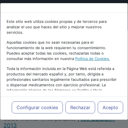
Este sitio web utiliza cookies propias y de terceros para
analizar el uso que haces del sitio y mejorar nuestros
servicios.
Aquellas cookies que no sean necesarias para el
funcionamiento de la web requieren tu consentimiento.
Puedes aceptar todas las cookies, rechazarlas todas o
consultar más información en nuestra
Política de Cookies.
PUBLICIDAD
Toda la información incluida en la Página Web está referida a
productos del mercado español y, por tanto, dirigida a
profesionales sanitarios legalmente facultados para prescribir
o dispensar medicamentos con ejercicio profesional. La
información técnica de los fármacos se facilita a título
meramente informativo, siendo responsabilidad de los
profesionales facultados prescribir medicamentos y decidir, en
Repositorio de Artículos
|
Congreso Virtual
cada caso concreto, el tratamiento más adecuado a las
Configurar cookies
Rechazar
Acepto
Internacional de Psiquiatría, Psicología y
necesidades del paciente.
Salud Mental (Interpsiquis)
|
XIV Edición |
2013