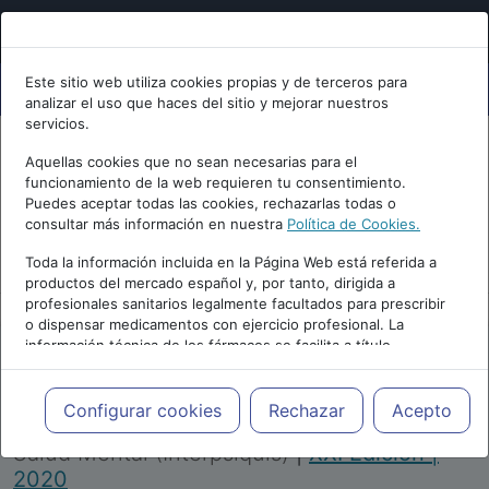
Este sitio web utiliza cookies propias y de terceros para
analizar el uso que haces del sitio y mejorar nuestros
servicios.
Aquellas cookies que no sean necesarias para el
funcionamiento de la web requieren tu consentimiento.
Puedes aceptar todas las cookies, rechazarlas todas o
consultar más información en nuestra
Política de Cookies.
PUBLICIDAD
Toda la información incluida en la Página Web está referida a
productos del mercado español y, por tanto, dirigida a
profesionales sanitarios legalmente facultados para prescribir
o dispensar medicamentos con ejercicio profesional. La
información técnica de los fármacos se facilita a título
meramente informativo, siendo responsabilidad de los
profesionales facultados prescribir medicamentos y decidir, en
Repositorio de Artículos
|
Congreso Virtual
cada caso concreto, el tratamiento más adecuado a las
Configurar cookies
Rechazar
Acepto
Internacional de Psiquiatría, Psicología y
necesidades del paciente.
Salud Mental (Interpsiquis)
|
XXI Edición |
2020