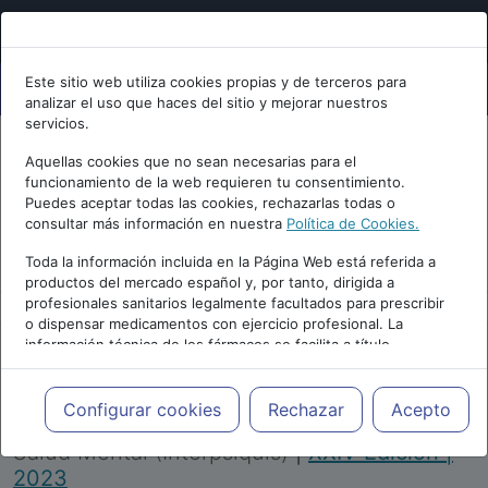
Este sitio web utiliza cookies propias y de terceros para
analizar el uso que haces del sitio y mejorar nuestros
servicios.
Aquellas cookies que no sean necesarias para el
funcionamiento de la web requieren tu consentimiento.
Puedes aceptar todas las cookies, rechazarlas todas o
consultar más información en nuestra
Política de Cookies.
PUBLICIDAD
Toda la información incluida en la Página Web está referida a
productos del mercado español y, por tanto, dirigida a
profesionales sanitarios legalmente facultados para prescribir
o dispensar medicamentos con ejercicio profesional. La
información técnica de los fármacos se facilita a título
meramente informativo, siendo responsabilidad de los
profesionales facultados prescribir medicamentos y decidir, en
Repositorio de Artículos
|
Congreso Virtual
cada caso concreto, el tratamiento más adecuado a las
Configurar cookies
Rechazar
Acepto
Internacional de Psiquiatría, Psicología y
necesidades del paciente.
Salud Mental (Interpsiquis)
|
XXIV Edición |
2023