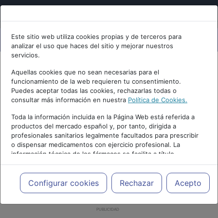
Este sitio web utiliza cookies propias y de terceros para
analizar el uso que haces del sitio y mejorar nuestros
servicios.
Aquellas cookies que no sean necesarias para el
funcionamiento de la web requieren tu consentimiento.
Puedes aceptar todas las cookies, rechazarlas todas o
consultar más información en nuestra
Política de Cookies.
Toda la información incluida en la Página Web está referida a
productos del mercado español y, por tanto, dirigida a
profesionales sanitarios legalmente facultados para prescribir
o dispensar medicamentos con ejercicio profesional. La
información técnica de los fármacos se facilita a título
meramente informativo, siendo responsabilidad de los
profesionales facultados prescribir medicamentos y decidir, en
cada caso concreto, el tratamiento más adecuado a las
Configurar cookies
Rechazar
Acepto
necesidades del paciente.
PUBLICIDAD