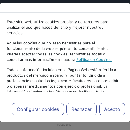
Este sitio web utiliza cookies propias y de terceros para
analizar el uso que haces del sitio y mejorar nuestros
servicios.
Aquellas cookies que no sean necesarias para el
funcionamiento de la web requieren tu consentimiento.
Puedes aceptar todas las cookies, rechazarlas todas o
consultar más información en nuestra
Política de Cookies.
Toda la información incluida en la Página Web está referida a
productos del mercado español y, por tanto, dirigida a
profesionales sanitarios legalmente facultados para prescribir
o dispensar medicamentos con ejercicio profesional. La
información técnica de los fármacos se facilita a título
meramente informativo, siendo responsabilidad de los
profesionales facultados prescribir medicamentos y decidir, en
cada caso concreto, el tratamiento más adecuado a las
Configurar cookies
Rechazar
Acepto
necesidades del paciente.
PUBLICIDAD