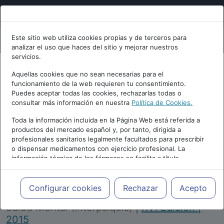
Este sitio web utiliza cookies propias y de terceros para
analizar el uso que haces del sitio y mejorar nuestros
servicios.
Aquellas cookies que no sean necesarias para el
funcionamiento de la web requieren tu consentimiento.
Puedes aceptar todas las cookies, rechazarlas todas o
consultar más información en nuestra
Política de Cookies.
PUBLICIDAD
Toda la información incluida en la Página Web está referida a
productos del mercado español y, por tanto, dirigida a
profesionales sanitarios legalmente facultados para prescribir
o dispensar medicamentos con ejercicio profesional. La
información técnica de los fármacos se facilita a título
meramente informativo, siendo responsabilidad de los
profesionales facultados prescribir medicamentos y decidir, en
Repositorio de Artículos
|
Congreso Virtual
cada caso concreto, el tratamiento más adecuado a las
Configurar cookies
Rechazar
Acepto
Internacional de Psiquiatría, Psicología y
necesidades del paciente.
Salud Mental (Interpsiquis)
|
XVI Edición |
2015