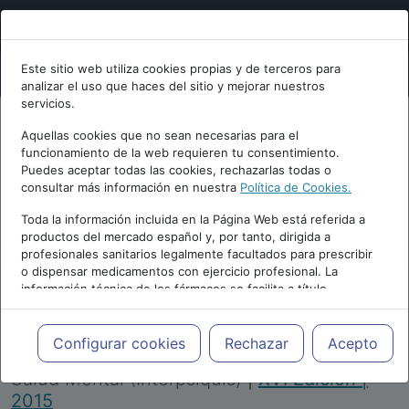
Este sitio web utiliza cookies propias y de terceros para
analizar el uso que haces del sitio y mejorar nuestros
servicios.
Aquellas cookies que no sean necesarias para el
funcionamiento de la web requieren tu consentimiento.
Puedes aceptar todas las cookies, rechazarlas todas o
consultar más información en nuestra
Política de Cookies.
PUBLICIDAD
Toda la información incluida en la Página Web está referida a
productos del mercado español y, por tanto, dirigida a
profesionales sanitarios legalmente facultados para prescribir
o dispensar medicamentos con ejercicio profesional. La
información técnica de los fármacos se facilita a título
meramente informativo, siendo responsabilidad de los
profesionales facultados prescribir medicamentos y decidir, en
Repositorio de Artículos
|
Congreso Virtual
cada caso concreto, el tratamiento más adecuado a las
Configurar cookies
Rechazar
Acepto
Internacional de Psiquiatría, Psicología y
necesidades del paciente.
Salud Mental (Interpsiquis)
|
XVI Edición |
2015