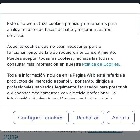
Este sitio web utiliza cookies propias y de terceros para
analizar el uso que haces del sitio y mejorar nuestros
servicios.
Aquellas cookies que no sean necesarias para el
funcionamiento de la web requieren tu consentimiento.
Puedes aceptar todas las cookies, rechazarlas todas o
consultar más información en nuestra
Política de Cookies.
PUBLICIDAD
Toda la información incluida en la Página Web está referida a
productos del mercado español y, por tanto, dirigida a
profesionales sanitarios legalmente facultados para prescribir
o dispensar medicamentos con ejercicio profesional. La
información técnica de los fármacos se facilita a título
meramente informativo, siendo responsabilidad de los
profesionales facultados prescribir medicamentos y decidir, en
Repositorio de Artículos
|
Congreso Virtual
cada caso concreto, el tratamiento más adecuado a las
Configurar cookies
Rechazar
Acepto
Internacional de Psiquiatría, Psicología y
necesidades del paciente.
Salud Mental (Interpsiquis)
|
XX Edición |
2019