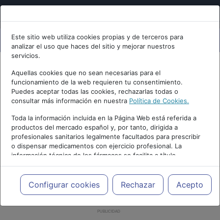
Este sitio web utiliza cookies propias y de terceros para
analizar el uso que haces del sitio y mejorar nuestros
servicios.
Aquellas cookies que no sean necesarias para el
funcionamiento de la web requieren tu consentimiento.
Puedes aceptar todas las cookies, rechazarlas todas o
consultar más información en nuestra
Política de Cookies.
Toda la información incluida en la Página Web está referida a
productos del mercado español y, por tanto, dirigida a
profesionales sanitarios legalmente facultados para prescribir
o dispensar medicamentos con ejercicio profesional. La
información técnica de los fármacos se facilita a título
meramente informativo, siendo responsabilidad de los
profesionales facultados prescribir medicamentos y decidir, en
cada caso concreto, el tratamiento más adecuado a las
Configurar cookies
Rechazar
Acepto
necesidades del paciente.
PUBLICIDAD