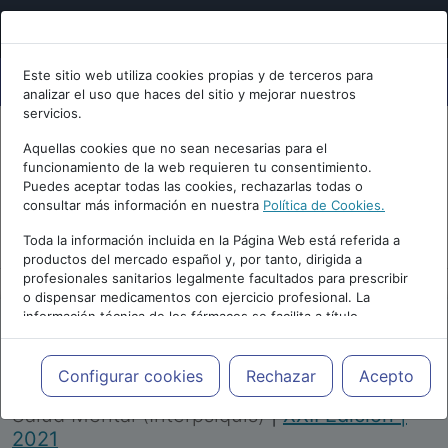
Este sitio web utiliza cookies propias y de terceros para
analizar el uso que haces del sitio y mejorar nuestros
servicios.
Aquellas cookies que no sean necesarias para el
funcionamiento de la web requieren tu consentimiento.
Puedes aceptar todas las cookies, rechazarlas todas o
consultar más información en nuestra
Política de Cookies.
PUBLICIDAD
Toda la información incluida en la Página Web está referida a
productos del mercado español y, por tanto, dirigida a
profesionales sanitarios legalmente facultados para prescribir
o dispensar medicamentos con ejercicio profesional. La
información técnica de los fármacos se facilita a título
meramente informativo, siendo responsabilidad de los
profesionales facultados prescribir medicamentos y decidir, en
Repositorio de Artículos
|
Congreso Virtual
cada caso concreto, el tratamiento más adecuado a las
Configurar cookies
Rechazar
Acepto
Internacional de Psiquiatría, Psicología y
necesidades del paciente.
Salud Mental (Interpsiquis)
|
XXII Edición |
2021