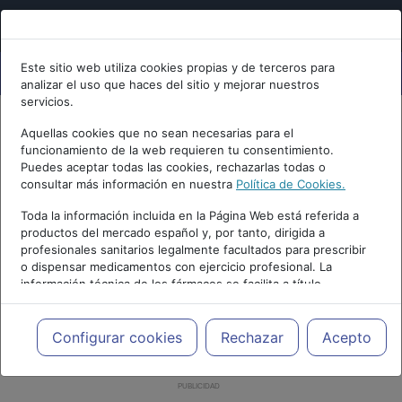
Este sitio web utiliza cookies propias y de terceros para
analizar el uso que haces del sitio y mejorar nuestros
servicios.
Aquellas cookies que no sean necesarias para el
funcionamiento de la web requieren tu consentimiento.
Puedes aceptar todas las cookies, rechazarlas todas o
consultar más información en nuestra
Política de Cookies.
Toda la información incluida en la Página Web está referida a
productos del mercado español y, por tanto, dirigida a
profesionales sanitarios legalmente facultados para prescribir
o dispensar medicamentos con ejercicio profesional. La
información técnica de los fármacos se facilita a título
meramente informativo, siendo responsabilidad de los
profesionales facultados prescribir medicamentos y decidir, en
cada caso concreto, el tratamiento más adecuado a las
Configurar cookies
Rechazar
Acepto
necesidades del paciente.
PUBLICIDAD