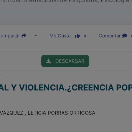
Virtual Internacional de Psiquiatría, Psicología
ompartir
Me Gusta
Comentar
0
DESCARGAR
r
L Y VIOLENCIA.¿CREENCIA POP
VÁZQUEZ , LETICIA PORRAS ORTIGOSA