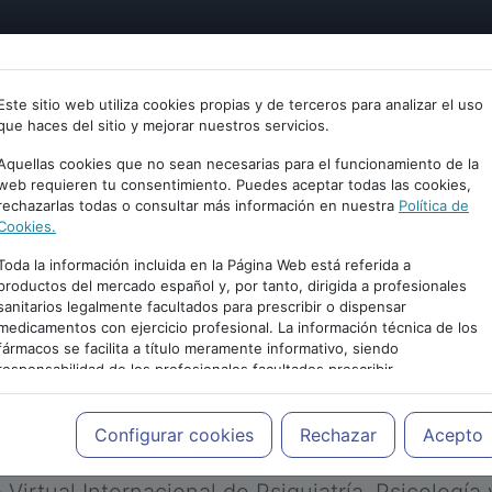
tría
Psicología
Neurociencia
Bienestar
Congreso
Este sitio web utiliza cookies propias y de terceros para analizar el uso
que haces del sitio y mejorar nuestros servicios.
Aquellas cookies que no sean necesarias para el funcionamiento de la
web requieren tu consentimiento. Puedes aceptar todas las cookies,
rechazarlas todas o consultar más información en nuestra
Política de
Cookies.
Toda la información incluida en la Página Web está referida a
productos del mercado español y, por tanto, dirigida a profesionales
sanitarios legalmente facultados para prescribir o dispensar
medicamentos con ejercicio profesional. La información técnica de los
PUBLICIDAD
fármacos se facilita a título meramente informativo, siendo
responsabilidad de los profesionales facultados prescribir
medicamentos y decidir, en cada caso concreto, el tratamiento más
adecuado a las necesidades del paciente.
Configurar cookies
Rechazar
Acepto