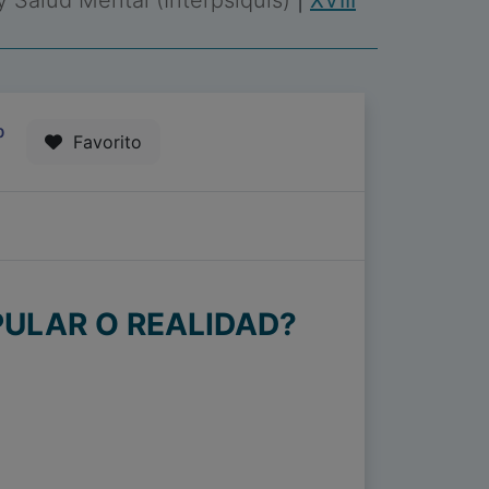
 y Salud Mental (Interpsiquis)
|
XVIII
0
Favorito
ULAR O REALIDAD?