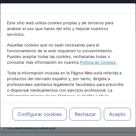
Este sitio web utiliza cookies propias y de terceros para
analizar el uso que haces del sitio y mejorar nuestros
servicios.
Aquellas cookies que no sean necesarias para el
funcionamiento de la web requieren tu consentimiento.
Puedes aceptar todas las cookies, rechazarlas todas o
consultar más información en nuestra
Política de Cookies.
PUBLICIDAD
Toda la información incluida en la Página Web está referida a
productos del mercado español y, por tanto, dirigida a
profesionales sanitarios legalmente facultados para prescribir
o dispensar medicamentos con ejercicio profesional. La
información técnica de los fármacos se facilita a título
meramente informativo, siendo responsabilidad de los
profesionales facultados prescribir medicamentos y decidir, en
Repositorio de Artículos
|
Congreso Virtual
cada caso concreto, el tratamiento más adecuado a las
Configurar cookies
Rechazar
Acepto
Internacional de Enfermería en Salud Mental
necesidades del paciente.
|
IV Edición | 2018