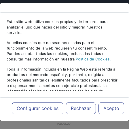
Este sitio web utiliza cookies propias y de terceros para
analizar el uso que haces del sitio y mejorar nuestros
servicios.
Aquellas cookies que no sean necesarias para el
funcionamiento de la web requieren tu consentimiento.
Puedes aceptar todas las cookies, rechazarlas todas o
consultar más información en nuestra
Política de Cookies.
Toda la información incluida en la Página Web está referida a
productos del mercado español y, por tanto, dirigida a
profesionales sanitarios legalmente facultados para prescribir
o dispensar medicamentos con ejercicio profesional. La
información técnica de los fármacos se facilita a título
meramente informativo, siendo responsabilidad de los
profesionales facultados prescribir medicamentos y decidir, en
cada caso concreto, el tratamiento más adecuado a las
Configurar cookies
Rechazar
Acepto
necesidades del paciente.
PUBLICIDAD