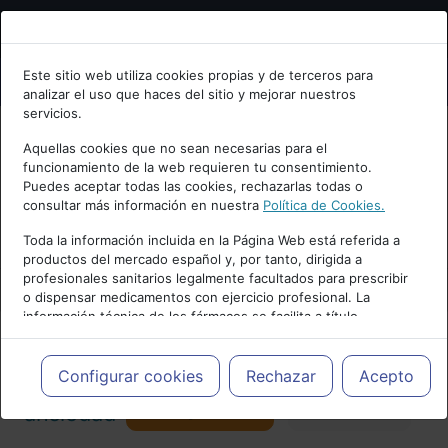
Bienvenid@ a psiquiatria.com
Este sitio web utiliza cookies propias y de terceros para
analizar el uso que haces del sitio y mejorar nuestros
Escribe tu Email
servicios.
Aquellas cookies que no sean necesarias para el
funcionamiento de la web requieren tu consentimiento.
Accede o regístrate con tu email.
Puedes aceptar todas las cookies, rechazarlas todas o
consultar más información en nuestra
Política de Cookies.
PUBLICIDAD
Toda la información incluida en la Página Web está referida a
productos del mercado español y, por tanto, dirigida a
Cancelar
profesionales sanitarios legalmente facultados para prescribir
o dispensar medicamentos con ejercicio profesional. La
información técnica de los fármacos se facilita a título
meramente informativo, siendo responsabilidad de los
profesionales facultados prescribir medicamentos y decidir, en
Actualidad y Artículos
|
Trastornos de
cada caso concreto, el tratamiento más adecuado a las
Configurar cookies
Rechazar
Acepto
necesidades del paciente.
Seguir
ansiedad
Favorito
157