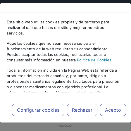
Este sitio web utiliza cookies propias y de terceros para
analizar el uso que haces del sitio y mejorar nuestros
servicios.
Aquellas cookies que no sean necesarias para el
funcionamiento de la web requieren tu consentimiento.
Puedes aceptar todas las cookies, rechazarlas todas o
consultar más información en nuestra
Política de Cookies.
Toda la información incluida en la Página Web está referida a
productos del mercado español y, por tanto, dirigida a
profesionales sanitarios legalmente facultados para prescribir
o dispensar medicamentos con ejercicio profesional. La
información técnica de los fármacos se facilita a título
meramente informativo, siendo responsabilidad de los
profesionales facultados prescribir medicamentos y decidir, en
cada caso concreto, el tratamiento más adecuado a las
Configurar cookies
Rechazar
Acepto
necesidades del paciente.
PUBLICIDAD