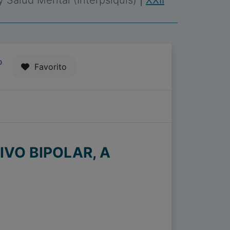
 y Salud Mental (Interpsiquis)
|
XXII
0
Favorito
VO BIPOLAR, A