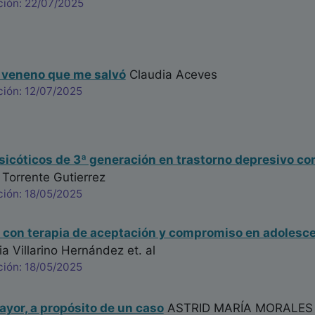
ción: 22/07/2025
l veneno que me salvó
Claudia Aceves
ción: 12/07/2025
sicóticos de 3ª generación en trastorno depresivo c
 Torrente Gutierrez
ción: 18/05/2025
 con terapia de aceptación y compromiso en adolesce
cia Villarino Hernández
et. al
ción: 18/05/2025
yor, a propósito de un caso
ASTRID MARÍA MORALES