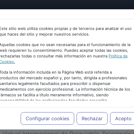
tría
Psicología
Neurociencia
Bienestar
Congreso
Este sitio web utiliza cookies propias y de terceros para analizar el uso
que haces del sitio y mejorar nuestros servicios.
Aquellas cookies que no sean necesarias para el funcionamiento de la
web requieren tu consentimiento. Puedes aceptar todas las cookies,
rechazarlas todas o consultar más información en nuestra
Política de
Cookies.
Toda la información incluida en la Página Web está referida a
productos del mercado español y, por tanto, dirigida a profesionales
sanitarios legalmente facultados para prescribir o dispensar
medicamentos con ejercicio profesional. La información técnica de los
PUBLICIDAD
fármacos se facilita a título meramente informativo, siendo
responsabilidad de los profesionales facultados prescribir
medicamentos y decidir, en cada caso concreto, el tratamiento más
adecuado a las necesidades del paciente.
Configurar cookies
Rechazar
Acepto