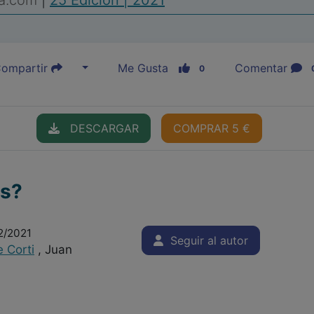
ia.com
|
25 Edición | 2021
ompartir
Me Gusta
Comentar
0
DESCARGAR
COMPRAR 5 €
os?
2/2021
Seguir al autor
e Corti
, Juan