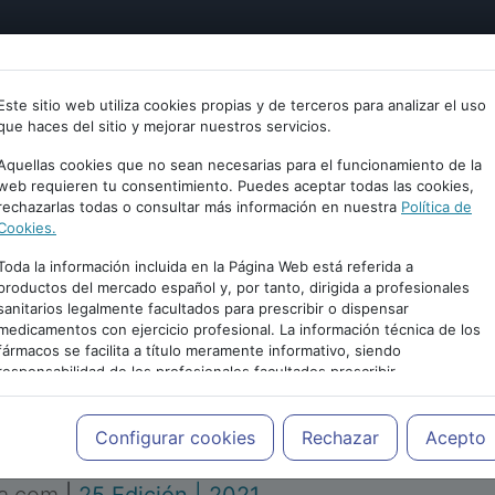
tría
Psicología
Neurociencia
Bienestar
Congreso
Este sitio web utiliza cookies propias y de terceros para analizar el uso
que haces del sitio y mejorar nuestros servicios.
Aquellas cookies que no sean necesarias para el funcionamiento de la
web requieren tu consentimiento. Puedes aceptar todas las cookies,
rechazarlas todas o consultar más información en nuestra
Política de
Cookies.
Toda la información incluida en la Página Web está referida a
productos del mercado español y, por tanto, dirigida a profesionales
sanitarios legalmente facultados para prescribir o dispensar
medicamentos con ejercicio profesional. La información técnica de los
PUBLICIDAD
fármacos se facilita a título meramente informativo, siendo
responsabilidad de los profesionales facultados prescribir
medicamentos y decidir, en cada caso concreto, el tratamiento más
adecuado a las necesidades del paciente.
Configurar cookies
Rechazar
Acepto