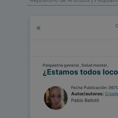
Repositorio de Artículos
|
Psiquiatr
C
Psiquiatría general , Salud mental ,
¿Estamos todos loc
Fecha Publicación: 06/1
Autor/autores:
Gisell
Pablo Bellotti