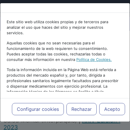
Este sitio web utiliza cookies propias y de terceros para
analizar el uso que haces del sitio y mejorar nuestros
servicios.
Aquellas cookies que no sean necesarias para el
funcionamiento de la web requieren tu consentimiento.
Puedes aceptar todas las cookies, rechazarlas todas o
consultar más información en nuestra
Política de Cookies.
PUBLICIDAD
Toda la información incluida en la Página Web está referida a
productos del mercado español y, por tanto, dirigida a
profesionales sanitarios legalmente facultados para prescribir
o dispensar medicamentos con ejercicio profesional. La
información técnica de los fármacos se facilita a título
meramente informativo, siendo responsabilidad de los
profesionales facultados prescribir medicamentos y decidir, en
Repositorio de Artículos
|
Congreso Virtual
cada caso concreto, el tratamiento más adecuado a las
Configurar cookies
Rechazar
Acepto
Internacional de Psiquiatría, Psicología y
necesidades del paciente.
Salud Mental (Interpsiquis)
|
XXIV Edición |
2023