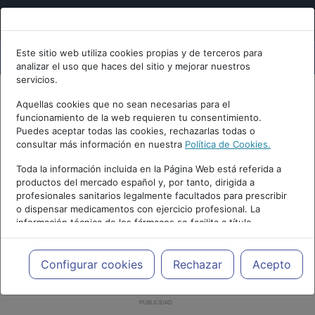
Este sitio web utiliza cookies propias y de terceros para
analizar el uso que haces del sitio y mejorar nuestros
servicios.
Aquellas cookies que no sean necesarias para el
funcionamiento de la web requieren tu consentimiento.
Puedes aceptar todas las cookies, rechazarlas todas o
consultar más información en nuestra
Política de Cookies.
Toda la información incluida en la Página Web está referida a
productos del mercado español y, por tanto, dirigida a
profesionales sanitarios legalmente facultados para prescribir
o dispensar medicamentos con ejercicio profesional. La
información técnica de los fármacos se facilita a título
meramente informativo, siendo responsabilidad de los
profesionales facultados prescribir medicamentos y decidir, en
cada caso concreto, el tratamiento más adecuado a las
Configurar cookies
Rechazar
Acepto
necesidades del paciente.
PUBLICIDAD