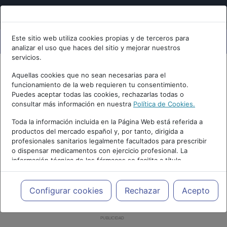
Este sitio web utiliza cookies propias y de terceros para
analizar el uso que haces del sitio y mejorar nuestros
servicios.
Aquellas cookies que no sean necesarias para el
funcionamiento de la web requieren tu consentimiento.
Puedes aceptar todas las cookies, rechazarlas todas o
consultar más información en nuestra
Política de Cookies.
Toda la información incluida en la Página Web está referida a
productos del mercado español y, por tanto, dirigida a
profesionales sanitarios legalmente facultados para prescribir
o dispensar medicamentos con ejercicio profesional. La
información técnica de los fármacos se facilita a título
meramente informativo, siendo responsabilidad de los
profesionales facultados prescribir medicamentos y decidir, en
cada caso concreto, el tratamiento más adecuado a las
Configurar cookies
Rechazar
Acepto
necesidades del paciente.
PUBLICIDAD