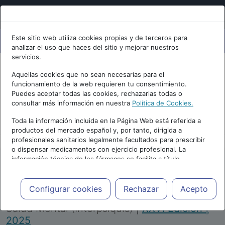
Este sitio web utiliza cookies propias y de terceros para
analizar el uso que haces del sitio y mejorar nuestros
servicios.
Aquellas cookies que no sean necesarias para el
funcionamiento de la web requieren tu consentimiento.
Puedes aceptar todas las cookies, rechazarlas todas o
consultar más información en nuestra
Política de Cookies.
PUBLICIDAD
Toda la información incluida en la Página Web está referida a
productos del mercado español y, por tanto, dirigida a
profesionales sanitarios legalmente facultados para prescribir
o dispensar medicamentos con ejercicio profesional. La
información técnica de los fármacos se facilita a título
meramente informativo, siendo responsabilidad de los
profesionales facultados prescribir medicamentos y decidir, en
Repositorio de Artículos
|
Congreso Virtual
cada caso concreto, el tratamiento más adecuado a las
Configurar cookies
Rechazar
Acepto
Internacional de Psiquiatría, Psicología y
necesidades del paciente.
Salud Mental (Interpsiquis)
|
XXVI Edición |
2025