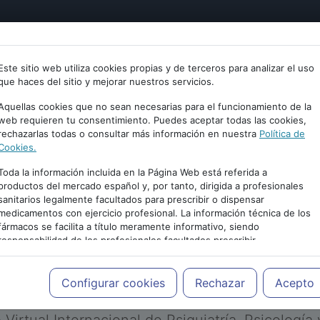
tría
Psicología
Neurociencia
Bienestar
Congreso
Este sitio web utiliza cookies propias y de terceros para analizar el uso
que haces del sitio y mejorar nuestros servicios.
Aquellas cookies que no sean necesarias para el funcionamiento de la
web requieren tu consentimiento. Puedes aceptar todas las cookies,
rechazarlas todas o consultar más información en nuestra
Política de
Cookies.
Toda la información incluida en la Página Web está referida a
productos del mercado español y, por tanto, dirigida a profesionales
sanitarios legalmente facultados para prescribir o dispensar
medicamentos con ejercicio profesional. La información técnica de los
PUBLICIDAD
fármacos se facilita a título meramente informativo, siendo
responsabilidad de los profesionales facultados prescribir
medicamentos y decidir, en cada caso concreto, el tratamiento más
adecuado a las necesidades del paciente.
Configurar cookies
Rechazar
Acepto