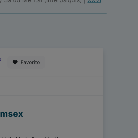
 y Salud Mental (Interpsiquis)
|
XXVI
0
Favorito
hemsex