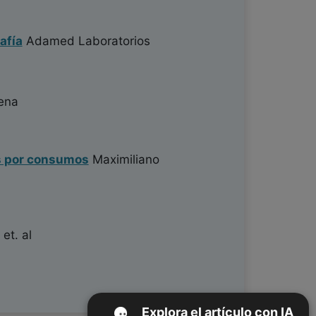
afía
Adamed Laboratorios
ena
os por consumos
Maximiliano
et. al
Explora el artículo con IA