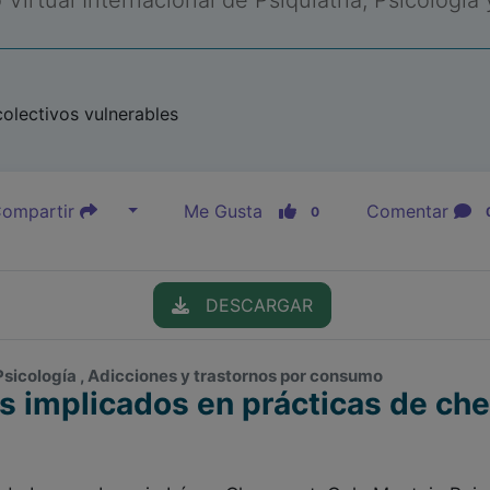
Virtual Internacional de Psiquiatría, Psicología
olectivos vulnerables
ompartir
Me Gusta
Comentar
0
DESCARGAR
Psicología , Adicciones y trastornos por consumo
os implicados en prácticas de c