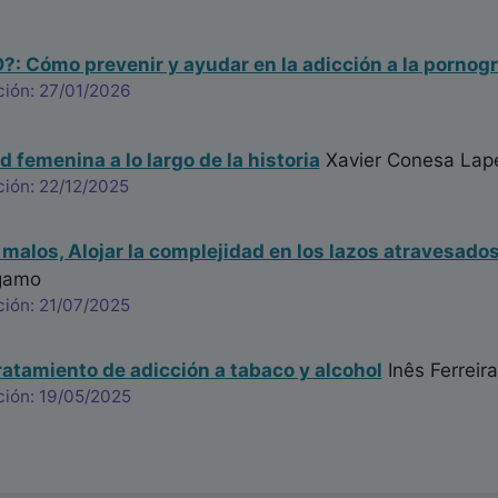
: Cómo prevenir y ayudar en la adicción a la pornogr
ción: 27/01/2026
 femenina a lo largo de la historia
Xavier Conesa Lap
ción: 22/12/2025
 malos, Alojar la complejidad en los lazos atravesad
rgamo
ción: 21/07/2025
ratamiento de adicción a tabaco y alcohol
Inês Ferreira
ción: 19/05/2025