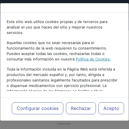
Este sitio web utiliza cookies propias y de terceros para
analizar el uso que haces del sitio y mejorar nuestros
servicios.
Aquellas cookies que no sean necesarias para el
funcionamiento de la web requieren tu consentimiento.
Puedes aceptar todas las cookies, rechazarlas todas o
consultar más información en nuestra
Política de Cookies.
Toda la información incluida en la Página Web está referida a
productos del mercado español y, por tanto, dirigida a
profesionales sanitarios legalmente facultados para prescribir
o dispensar medicamentos con ejercicio profesional. La
información técnica de los fármacos se facilita a título
meramente informativo, siendo responsabilidad de los
profesionales facultados prescribir medicamentos y decidir, en
cada caso concreto, el tratamiento más adecuado a las
Configurar cookies
Rechazar
Acepto
necesidades del paciente.
PUBLICIDAD