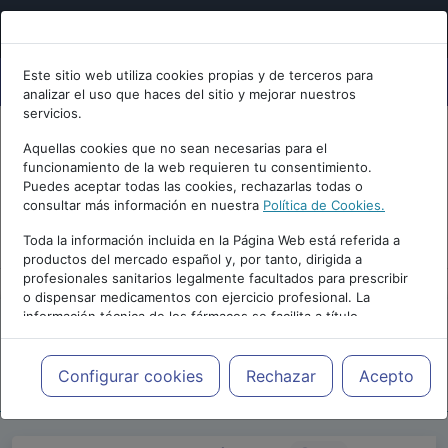
Este sitio web utiliza cookies propias y de terceros para
analizar el uso que haces del sitio y mejorar nuestros
servicios.
Aquellas cookies que no sean necesarias para el
funcionamiento de la web requieren tu consentimiento.
Puedes aceptar todas las cookies, rechazarlas todas o
consultar más información en nuestra
Política de Cookies.
PUBLICIDAD
Toda la información incluida en la Página Web está referida a
productos del mercado español y, por tanto, dirigida a
profesionales sanitarios legalmente facultados para prescribir
o dispensar medicamentos con ejercicio profesional. La
información técnica de los fármacos se facilita a título
meramente informativo, siendo responsabilidad de los
profesionales facultados prescribir medicamentos y decidir, en
Repositorio de Artículos
|
Psiquiatria.com
|
cada caso concreto, el tratamiento más adecuado a las
Configurar cookies
Rechazar
Acepto
28 Edición | 2024
necesidades del paciente.