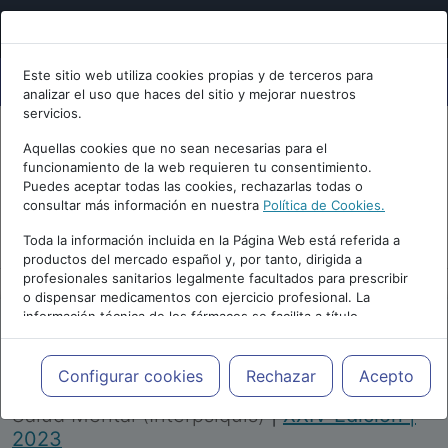
Este sitio web utiliza cookies propias y de terceros para
analizar el uso que haces del sitio y mejorar nuestros
servicios.
Aquellas cookies que no sean necesarias para el
funcionamiento de la web requieren tu consentimiento.
Puedes aceptar todas las cookies, rechazarlas todas o
consultar más información en nuestra
Política de Cookies.
PUBLICIDAD
Toda la información incluida en la Página Web está referida a
productos del mercado español y, por tanto, dirigida a
profesionales sanitarios legalmente facultados para prescribir
o dispensar medicamentos con ejercicio profesional. La
información técnica de los fármacos se facilita a título
meramente informativo, siendo responsabilidad de los
profesionales facultados prescribir medicamentos y decidir, en
Repositorio de Artículos
|
Congreso Virtual
cada caso concreto, el tratamiento más adecuado a las
Configurar cookies
Rechazar
Acepto
Internacional de Psiquiatría, Psicología y
necesidades del paciente.
Salud Mental (Interpsiquis)
|
XXIV Edición |
2023