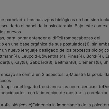
que parcelado. Los hallazgos biológicos no han sido incl
scuidado el papel de la psicoterapia. Bajo este contex
 los nuevos
s, para lograr entender el difícil rompecabezas del
tió en una base orgánica de sus postulados(1), sin emb
ar un nuevo lenguaje desligado de los procesos biológi
tmann(4), Leupold-Löwenthal(4), Pines(4), Borck(4), Ea
nder(8), Kay(8), Gabbard(8), Beitman(8), Clemens(8), Sh
te ensayo se centra en 3 aspectos: a)Muestra la posiblida
ocesos
de aplicar el legado freudiano a las neurociencias. b)Des
 mencionados, con la intención de mostrar la correlació
ofisiológicos.c)Evidencia la importancia de la psicotera