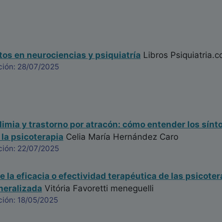
os en neurociencias y psiquiatría
Libros Psiquiatria.
ción: 28/07/2025
limia y trastorno por atracón: cómo entender los sín
 la psicoterapia
Celia María Hernández Caro
ción: 22/07/2025
 la eficacia o efectividad terapéutica de las psicoter
neralizada
Vitória Favoretti meneguelli
ción: 18/05/2025