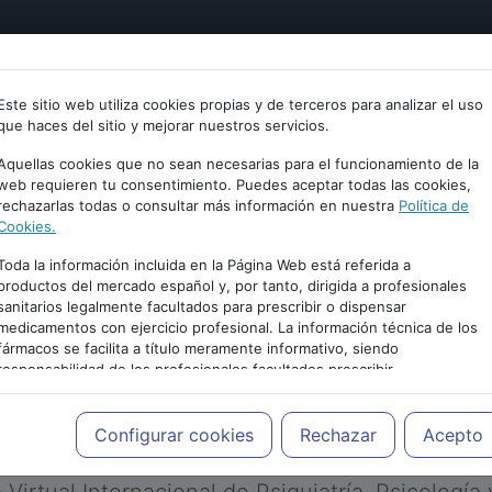
tría
Psicología
Neurociencia
Bienestar
Congreso
Este sitio web utiliza cookies propias y de terceros para analizar el uso
que haces del sitio y mejorar nuestros servicios.
Aquellas cookies que no sean necesarias para el funcionamiento de la
web requieren tu consentimiento. Puedes aceptar todas las cookies,
rechazarlas todas o consultar más información en nuestra
Política de
Cookies.
Toda la información incluida en la Página Web está referida a
productos del mercado español y, por tanto, dirigida a profesionales
sanitarios legalmente facultados para prescribir o dispensar
medicamentos con ejercicio profesional. La información técnica de los
PUBLICIDAD
fármacos se facilita a título meramente informativo, siendo
responsabilidad de los profesionales facultados prescribir
medicamentos y decidir, en cada caso concreto, el tratamiento más
adecuado a las necesidades del paciente.
Configurar cookies
Rechazar
Acepto