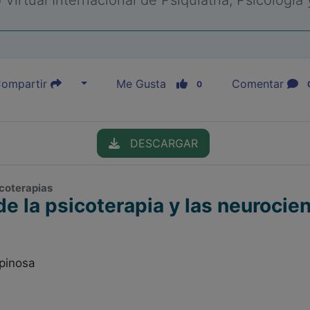
Virtual Internacional de Psiquiatría, Psicología
ompartir
Me Gusta
Comentar
0
DESCARGAR
icoterapias
de la psicoterapia y las neurocien
pinosa