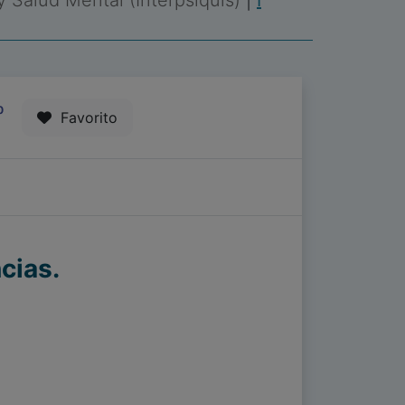
 y Salud Mental (Interpsiquis)
|
I
0
Favorito
cias.