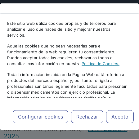
Este sitio web utiliza cookies propias y de terceros para
analizar el uso que haces del sitio y mejorar nuestros
servicios.
Aquellas cookies que no sean necesarias para el
funcionamiento de la web requieren tu consentimiento.
Puedes aceptar todas las cookies, rechazarlas todas o
consultar más información en nuestra
Política de Cookies.
PUBLICIDAD
Toda la información incluida en la Página Web está referida a
productos del mercado español y, por tanto, dirigida a
profesionales sanitarios legalmente facultados para prescribir
o dispensar medicamentos con ejercicio profesional. La
información técnica de los fármacos se facilita a título
meramente informativo, siendo responsabilidad de los
profesionales facultados prescribir medicamentos y decidir, en
Repositorio de Artículos
|
Congreso Virtual
cada caso concreto, el tratamiento más adecuado a las
Configurar cookies
Rechazar
Acepto
Internacional de Psiquiatría, Psicología y
necesidades del paciente.
Salud Mental (Interpsiquis)
|
XXVI Edición |
2025