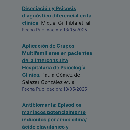
Disociación y Psicosis,
diagnóstico diferencial en la
clínica.
Miquel Gil Fibla
et. al
Fecha Publicación: 18/05/2025
Aplicación de Grupos
Multifamiliares en pacientes
de la Interconsulta
Hospitalaria de Psicología
Clínica.
Paula Gómez de
Salazar González
et. al
Fecha Publicación: 18/05/2025
Antibiomanía: Episodios
maníacos potencialmente
inducidos por amoxicilina/
ácido clavulánico y