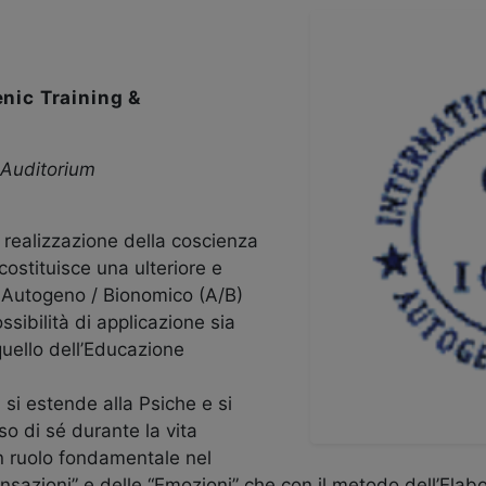
enic Training &
 Auditorium
 realizzazione della coscienza
costituisce una ulteriore e
o Autogeno / Bionomico (A/B)
sibilità di applicazione sia
quello dell’Educazione
, si estende alla Psiche e si
o di sé durante la vita
n ruolo fondamentale nel
sazioni” e delle “Emozioni” che con il metodo dell’Elabo