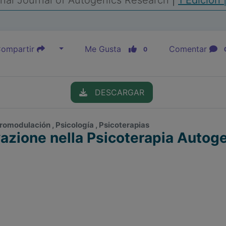
onal Journal of Autogenics Research
|
1 Edición 
ompartir
Me Gusta
Comentar
0
DESCARGAR
romodulación , Psicología , Psicoterapias
ivazione nella Psicoterapia Autog