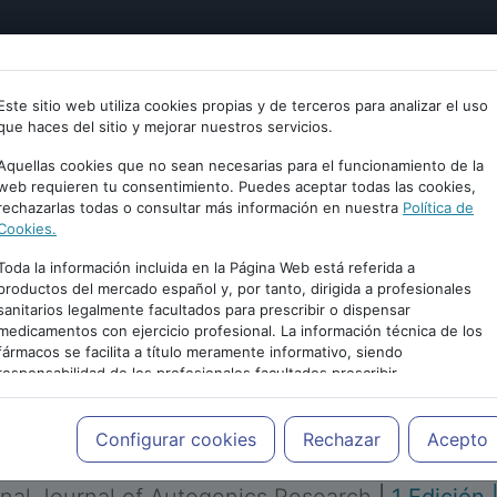
tría
Psicología
Neurociencia
Bienestar
Congreso
Este sitio web utiliza cookies propias y de terceros para analizar el uso
que haces del sitio y mejorar nuestros servicios.
Aquellas cookies que no sean necesarias para el funcionamiento de la
web requieren tu consentimiento. Puedes aceptar todas las cookies,
rechazarlas todas o consultar más información en nuestra
Política de
Cookies.
Toda la información incluida en la Página Web está referida a
productos del mercado español y, por tanto, dirigida a profesionales
sanitarios legalmente facultados para prescribir o dispensar
medicamentos con ejercicio profesional. La información técnica de los
PUBLICIDAD
fármacos se facilita a título meramente informativo, siendo
responsabilidad de los profesionales facultados prescribir
medicamentos y decidir, en cada caso concreto, el tratamiento más
adecuado a las necesidades del paciente.
Configurar cookies
Rechazar
Acepto