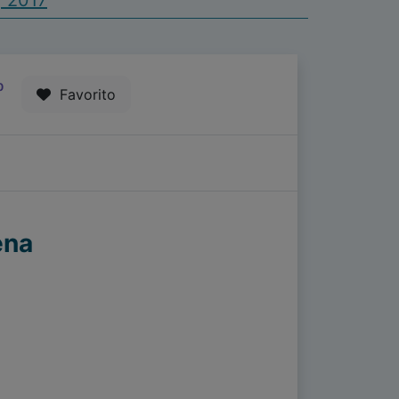
| 2017
0
Favorito
ena