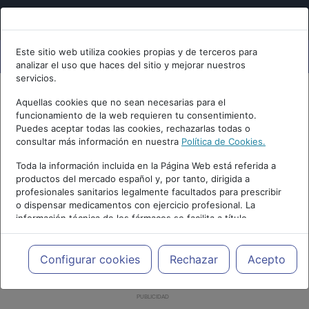
Este sitio web utiliza cookies propias y de terceros para
analizar el uso que haces del sitio y mejorar nuestros
servicios.
Aquellas cookies que no sean necesarias para el
funcionamiento de la web requieren tu consentimiento.
Puedes aceptar todas las cookies, rechazarlas todas o
consultar más información en nuestra
Política de Cookies.
Toda la información incluida en la Página Web está referida a
productos del mercado español y, por tanto, dirigida a
profesionales sanitarios legalmente facultados para prescribir
o dispensar medicamentos con ejercicio profesional. La
información técnica de los fármacos se facilita a título
meramente informativo, siendo responsabilidad de los
profesionales facultados prescribir medicamentos y decidir, en
cada caso concreto, el tratamiento más adecuado a las
Configurar cookies
Rechazar
Acepto
necesidades del paciente.
PUBLICIDAD