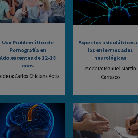
Uso Problemático de
Aspectos psiquiátricos 
Pornografía en
las enfermedades
Adolescentes de 12-18
neurológicas
años
Modera: Manuel Martin
odera: Carlos Chiclana Actis
Carrasco