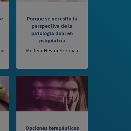
te
Porque se necesita la
perspectiva de la
patologia dual en
psiquiatría
mo
Modera: Nestor Szerman
Opciones terapéuticas