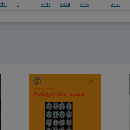
rior
1
...
2347
2348
2349
...
2351