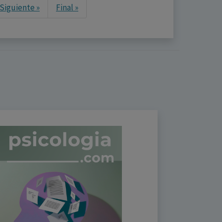
Next
Siguiente »
Final »