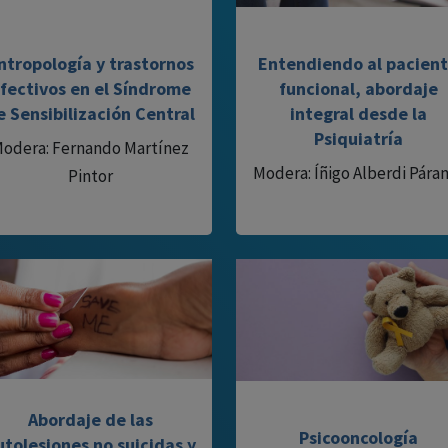
ntropología y trastornos
Entendiendo al pacien
fectivos en el Síndrome
funcional, abordaje
e Sensibilización Central
integral desde la
Psiquiatría
odera: Fernando Martínez
Modera: Íñigo Alberdi Pára
Pintor
Abordaje de las
Psicooncología
utolesiones no suicidas y