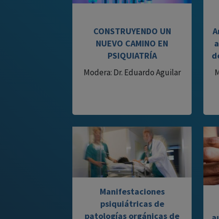
CONSTRUYENDO UN
A
NUEVO CAMINO EN
a
PSIQUIATRÍA
d
Modera: Dr. Eduardo Aguilar
M
Manifestaciones
psiquiátricas de
patologías orgánicas de
a