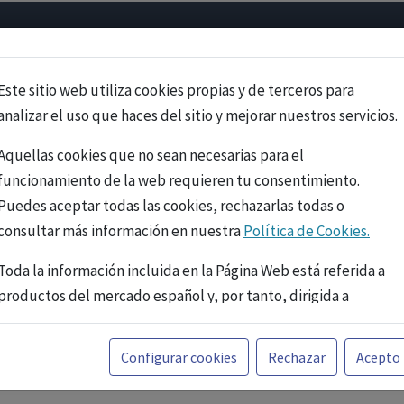
Psicología
Neurociencia
Bienestar
Congreso
Cursos
Este sitio web utiliza cookies propias y de terceros para
analizar el uso que haces del sitio y mejorar nuestros servicios.
Aquellas cookies que no sean necesarias para el
funcionamiento de la web requieren tu consentimiento.
Puedes aceptar todas las cookies, rechazarlas todas o
consultar más información en nuestra
Política de Cookies.
Toda la información incluida en la Página Web está referida a
productos del mercado español y, por tanto, dirigida a
profesionales sanitarios legalmente facultados para
prescribir o dispensar medicamentos con ejercicio
PUBLICIDAD
Configurar cookies
Rechazar
Acepto
profesional. La información técnica de los fármacos se facilita
a título meramente informativo, siendo responsabilidad de