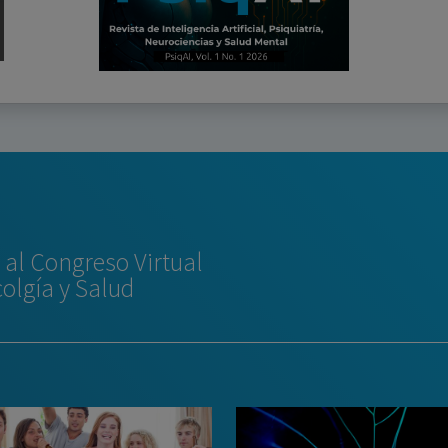
al Congreso Virtual
colgía y Salud