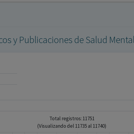
los profesionales facultados prescribir medicamentos y
decidir, en cada caso concreto, el tratamiento más adecuado
a las necesidades del paciente.
icos y Publicaciones de Salud Menta
Total registros: 11751
(Visualizando del 11735 al 11740)