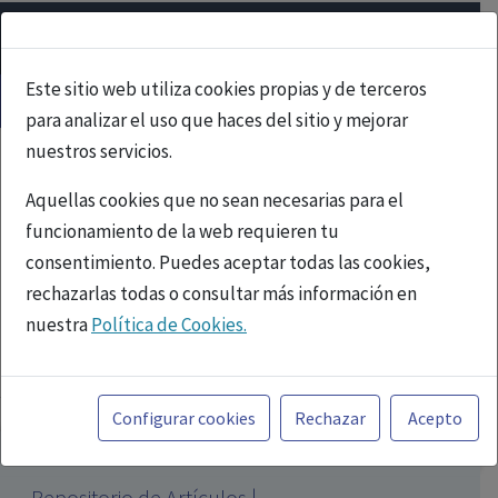
Este sitio web utiliza cookies propias y de terceros
para analizar el uso que haces del sitio y mejorar
nuestros servicios.
Aquellas cookies que no sean necesarias para el
funcionamiento de la web requieren tu
consentimiento. Puedes aceptar todas las cookies,
rechazarlas todas o consultar más información en
nuestra
Política de Cookies.
PUBLICIDAD
Toda la información incluida en la Página Web está
referida a productos del mercado español y, por
Configurar cookies
Rechazar
Acepto
tanto, dirigida a profesionales sanitarios legalmente
facultados para prescribir o dispensar medicamentos
Repositorio de Artículos |