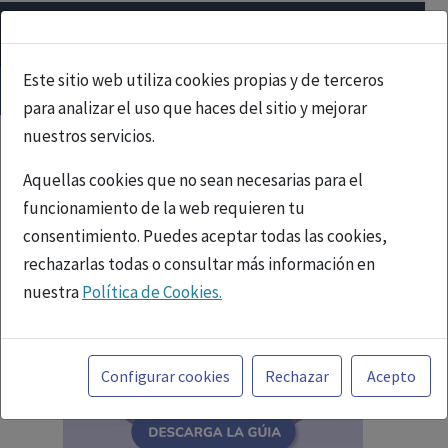
Este sitio web utiliza cookies propias y de terceros
para analizar el uso que haces del sitio y mejorar
nuestros servicios.
Aquellas cookies que no sean necesarias para el
funcionamiento de la web requieren tu
consentimiento. Puedes aceptar todas las cookies,
rechazarlas todas o consultar más información en
nuestra
Política de Cookies.
Toda la información incluida en la Página Web está
referida a productos del mercado español y, por
Configurar cookies
Rechazar
Acepto
tanto, dirigida a profesionales sanitarios legalmente
facultados para prescribir o dispensar medicamentos