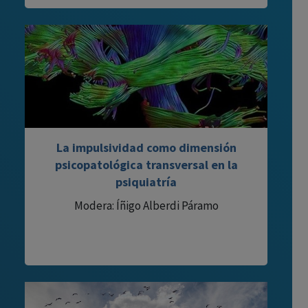
La impulsividad como dimensión
psicopatológica transversal en la
psiquiatría
Modera: Íñigo Alberdi Páramo