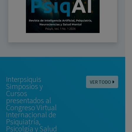
Interpsiquis
VER TODO
Simposios y
Cursos
presentados al
Congreso Virtual
Internacional de
Psiquiatría,
Psicolgía y Salud