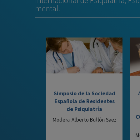
Internacional de Psiquiatría, Psi
mental.
Simposio de la Sociedad
Española de Residentes
de Psiquiatría
C
Modera: Alberto Bullón Saez
M