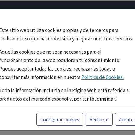
Psicología
Neurociencia
Bienestar
Congreso
Cursos
Este sitio web utiliza cookies propias y de terceros para
analizar el uso que haces del sitio y mejorar nuestros servicios.
Aquellas cookies que no sean necesarias para el
funcionamiento de la web requieren tu consentimiento.
Puedes aceptar todas las cookies, rechazarlas todas o
consultar más información en nuestra
Política de Cookies.
Toda la información incluida en la Página Web está referida a
productos del mercado español y, por tanto, dirigida a
profesionales sanitarios legalmente facultados para
prescribir o dispensar medicamentos con ejercicio
PUBLICIDAD
Configurar cookies
Rechazar
Acepto
profesional. La información técnica de los fármacos se facilita
a título meramente informativo, siendo responsabilidad de