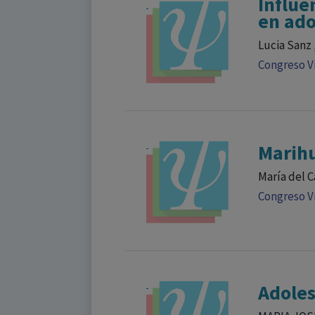
Influe
en ado
Lucia Sanz 
Congreso Vi
Marihu
María del 
Congreso Vi
Adoles