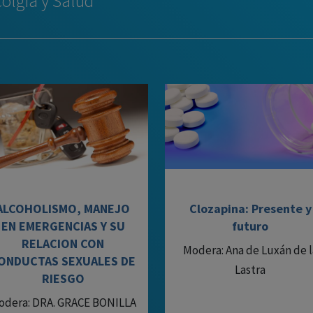
colgía y Salud
ALCOHOLISMO, MANEJO
Clozapina: Presente y
EN EMERGENCIAS Y SU
futuro
RELACION CON
Modera: Ana de Luxán de l
ONDUCTAS SEXUALES DE
Lastra
RIESGO
odera: DRA. GRACE BONILLA