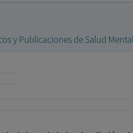
los profesionales facultados prescribir medicamentos y
decidir, en cada caso concreto, el tratamiento más adecuado
a las necesidades del paciente.
icos y Publicaciones de Salud Menta