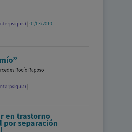
Interpsiquis)
|
01/03/2010
 mío”
ercedes Rocío Raposo
Interpsiquis)
|
ar en trastorno
d por separación
l