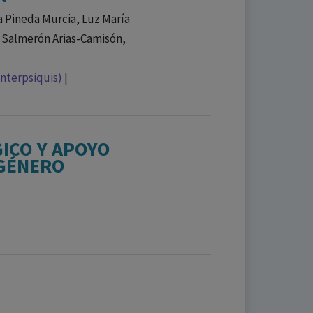
ra Pineda Murcia, Luz María
 Salmerón Arias-Camisón,
Interpsiquis)
|
GICO Y APOYO
 GÉNERO