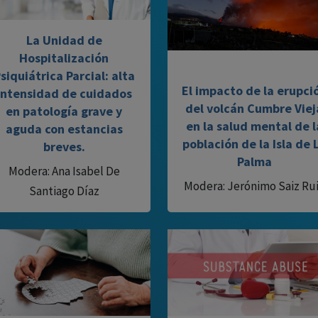
La Unidad de
Hospitalización
siquiátrica Parcial: alta
El impacto de la erupci
intensidad de cuidados
del volcán Cumbre Viej
en patología grave y
en la salud mental de l
aguda con estancias
población de la Isla de 
breves.
Palma
Modera: Ana Isabel De
Modera: Jerónimo Saiz Ru
Santiago Díaz