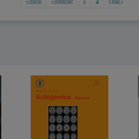
Next
« Inicio
« Anterior
1
2
Final »