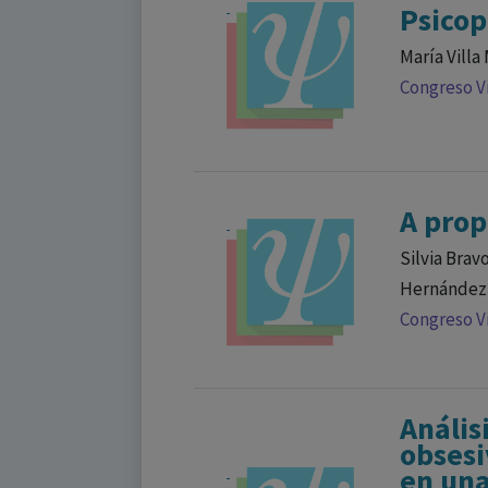
Psicop
María Villa
Congreso Vi
A prop
Silvia Bra
Hernández,
Congreso Vi
Anális
obsesi
en una