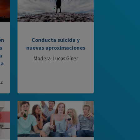
ón
Conducta suicida y
a
nuevas aproximaciones
a
Modera: Lucas Giner
La
iz