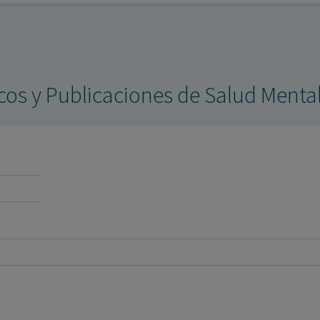
los profesionales facultados prescribir medicamentos y
decidir, en cada caso concreto, el tratamiento más adecuado
a las necesidades del paciente.
icos y Publicaciones de Salud Menta