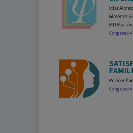
Icíar Alons
Giménez Gi
MD Martíne
Congreso Vi
SATIS
FAMIL
Rocio Villa
Congreso Vi