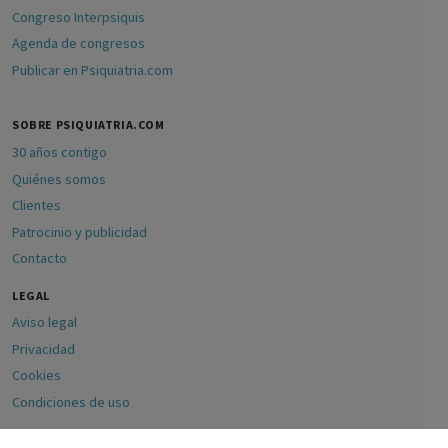
Congreso Interpsiquis
Agenda de congresos
Publicar en Psiquiatria.com
SOBRE PSIQUIATRIA.COM
30 años contigo
Quiénes somos
Clientes
Patrocinio y publicidad
Contacto
LEGAL
Aviso legal
Privacidad
Cookies
Condiciones de uso