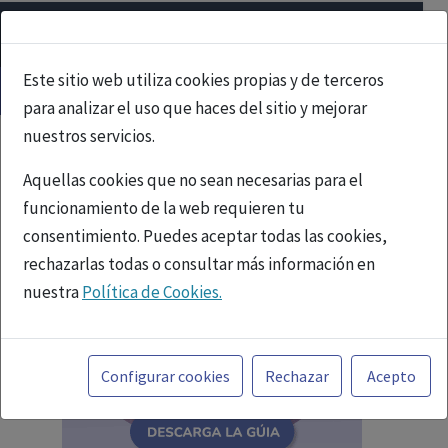
Este sitio web utiliza cookies propias y de terceros
para analizar el uso que haces del sitio y mejorar
nuestros servicios.
Aquellas cookies que no sean necesarias para el
funcionamiento de la web requieren tu
consentimiento. Puedes aceptar todas las cookies,
rechazarlas todas o consultar más información en
nuestra
Política de Cookies.
Toda la información incluida en la Página Web está
referida a productos del mercado español y, por
Configurar cookies
Rechazar
Acepto
tanto, dirigida a profesionales sanitarios legalmente
facultados para prescribir o dispensar medicamentos