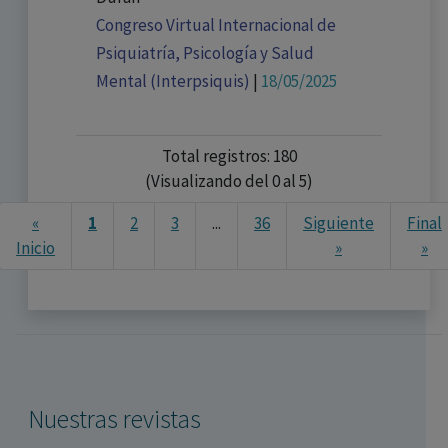
Congreso Virtual Internacional de
Psiquiatría, Psicología y Salud
Mental (Interpsiquis)
|
18/05/2025
Total registros: 180
(Visualizando del 0 al 5)
«
1
2
3
...
36
Siguiente
Final
Ne
Inicio
»
»
Nuestras revistas