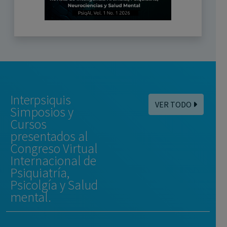
Interpsiquis
VER TODO
Simposios y
Cursos
presentados al
Congreso Virtual
Internacional de
Psiquiatría,
Psicolgía y Salud
mental.