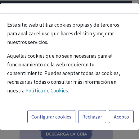
Este sitio web utiliza cookies propias y de terceros
para analizar el uso que haces del sitio y mejorar
nuestros servicios.
Aquellas cookies que no sean necesarias para el
funcionamiento de la web requieren tu
consentimiento. Puedes aceptar todas las cookies,
rechazarlas todas o consultar más información en
nuestra
Política de Cookies.
Toda la información incluida en la Página Web está
referida a productos del mercado español y, por
Configurar cookies
Rechazar
Acepto
tanto, dirigida a profesionales sanitarios legalmente
facultados para prescribir o dispensar medicamentos