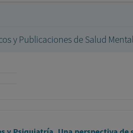
los profesionales facultados prescribir medicamentos y
decidir, en cada caso concreto, el tratamiento más adecuado
a las necesidades del paciente.
icos y Publicaciones de Salud Menta
s y Psiquiatría. Una perspectiva de