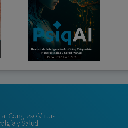
al Congreso Virtual
colgía y Salud