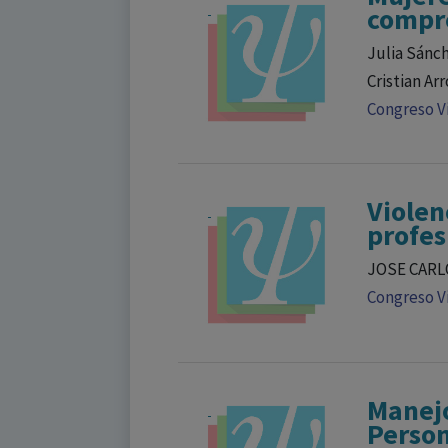
compre
Julia Sánch
Cristian Ar
Congreso Vi
Violen
profes
JOSE CARL
Congreso Vi
Manejo
Person