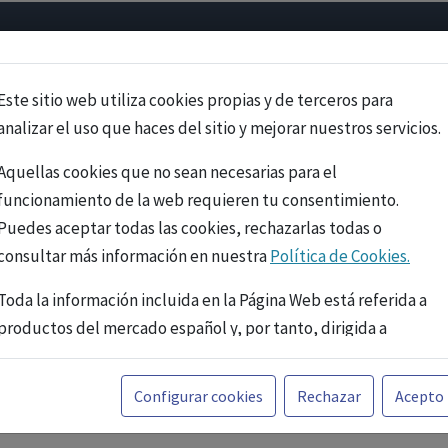
Psicología
Neurociencia
Bienestar
Congreso
Cursos
Este sitio web utiliza cookies propias y de terceros para
analizar el uso que haces del sitio y mejorar nuestros servicios.
Aquellas cookies que no sean necesarias para el
funcionamiento de la web requieren tu consentimiento.
Puedes aceptar todas las cookies, rechazarlas todas o
consultar más información en nuestra
Política de Cookies.
Toda la información incluida en la Página Web está referida a
productos del mercado español y, por tanto, dirigida a
profesionales sanitarios legalmente facultados para
prescribir o dispensar medicamentos con ejercicio
PUBLICIDAD
Configurar cookies
Rechazar
Acepto
profesional. La información técnica de los fármacos se facilita
a título meramente informativo, siendo responsabilidad de