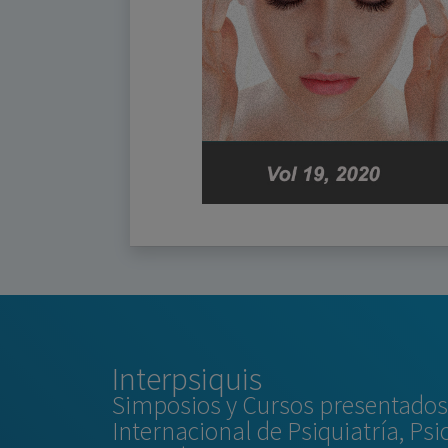
Interpsiquis
Simposios y Cursos presentados 
Internacional de Psiquiatría, Psi