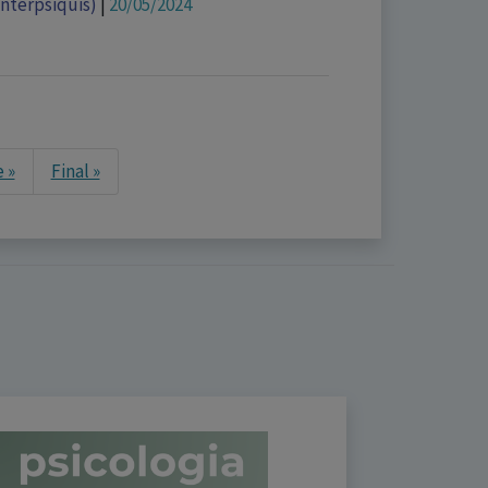
Interpsiquis)
|
20/05/2024
Next
 »
Final »