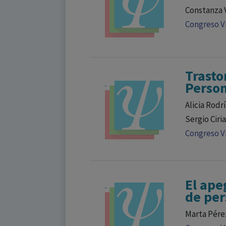
Constanza 
Congreso Vi
Trasto
Person
Alicia Rodr
Sergio Ciri
Congreso Vi
El ape
de per
Marta Pére