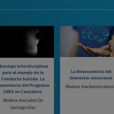
bordaje interdisciplinar
La Neurociencia del
para el manejo de la
bienestar emocional
Conducta Suicida. La
xperiencia del Programa
Modera: Ana Asensio Asens
CARS en Cantabria.
Modera: Ana Isabel De
Santiago Díaz