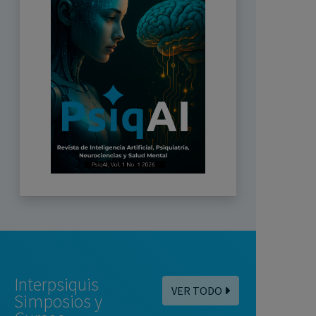
Interpsiquis
VER TODO
Simposios y