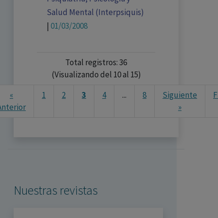
Salud Mental (Interpsiquis)
|
01/03/2008
Total registros: 36
(Visualizando del 10 al 15)
«
1
2
3
4
...
8
Siguiente
F
Anterior
»
Nuestras revistas