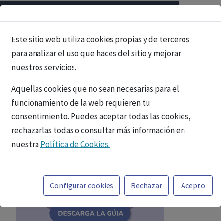
Este sitio web utiliza cookies propias y de terceros
para analizar el uso que haces del sitio y mejorar
nuestros servicios.
Aquellas cookies que no sean necesarias para el
funcionamiento de la web requieren tu
consentimiento. Puedes aceptar todas las cookies,
rechazarlas todas o consultar más información en
nuestra
Política de Cookies.
Toda la información incluida en la Página Web está
referida a productos del mercado español y, por
Configurar cookies
Rechazar
Acepto
tanto, dirigida a profesionales sanitarios legalmente
facultados para prescribir o dispensar medicamentos