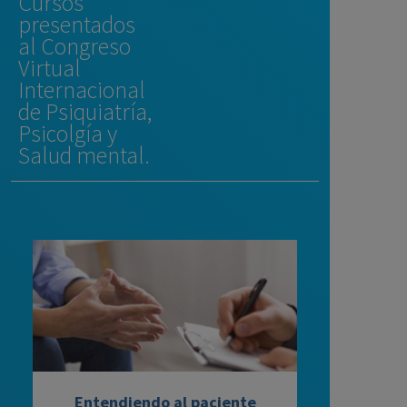
Cursos
presentados
al Congreso
Virtual
Internacional
de Psiquiatría,
Psicolgía y
Salud mental.
Entendiendo al paciente