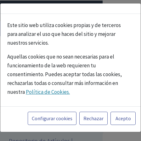
Este sitio web utiliza cookies propias y de terceros
para analizar el uso que haces del sitio y mejorar
nuestros servicios.
Aquellas cookies que no sean necesarias para el
funcionamiento de la web requieren tu
consentimiento. Puedes aceptar todas las cookies,
rechazarlas todas o consultar más información en
nuestra
Política de Cookies.
PUBLICIDAD
Toda la información incluida en la Página Web está
referida a productos del mercado español y, por
Configurar cookies
Rechazar
Acepto
tanto, dirigida a profesionales sanitarios legalmente
facultados para prescribir o dispensar medicamentos
Repositorio de Artículos |