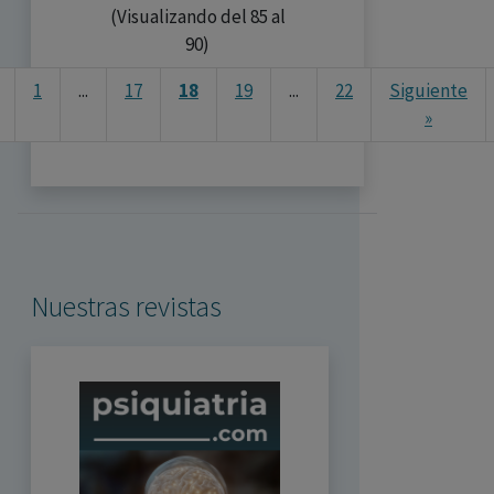
(Visualizando del 85 al
90)
1
...
17
18
19
...
22
Siguiente
»
Nuestras revistas