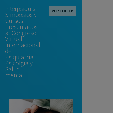
Interpsiquis
VER TODO
Simposios y
Cursos
presentados
al Congreso
Virtual
Internacional
de
Psiquiatría,
Psicolgía y
Salud
mental.