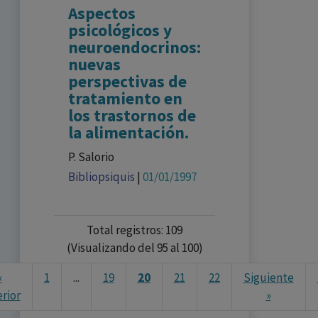
Aspectos
psicológicos y
neuroendocrinos:
nuevas
perspectivas de
tratamiento en
los trastornos de
la alimentación.
P. Salorio
Bibliopsiquis
|
01/01/1997
Total registros: 109
(Visualizando del 95 al 100)
«
1
...
19
20
21
22
Siguiente
rior
»