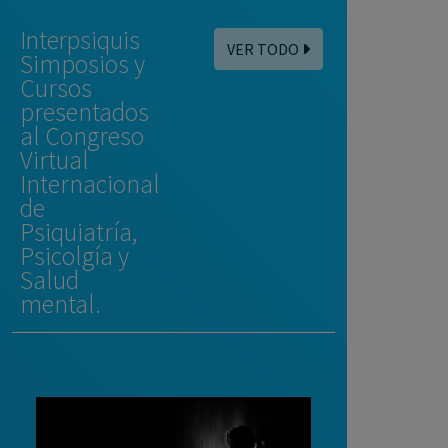
Interpsiquis
VER TODO
Simposios y
Cursos
presentados
al Congreso
Virtual
Internacional
de
Psiquiatría,
Psicolgía y
Salud
mental.