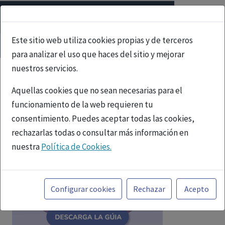
Este sitio web utiliza cookies propias y de terceros
para analizar el uso que haces del sitio y mejorar
nuestros servicios.
Aquellas cookies que no sean necesarias para el
funcionamiento de la web requieren tu
consentimiento. Puedes aceptar todas las cookies,
rechazarlas todas o consultar más información en
nuestra
Política de Cookies.
Toda la información incluida en la Página Web está
referida a productos del mercado español y, por
Configurar cookies
Rechazar
Acepto
tanto, dirigida a profesionales sanitarios legalmente
facultados para prescribir o dispensar medicamentos