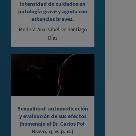
intensidad de cuidados en
patología grave y aguda con
estancias breves.
Modera: Ana Isabel De Santiago
Díaz
Sexualidad: automedicación
y evaluación de sus efectos
(homenaje al Dr. Carlos Pol-
Bravo, q. e. p. d.)