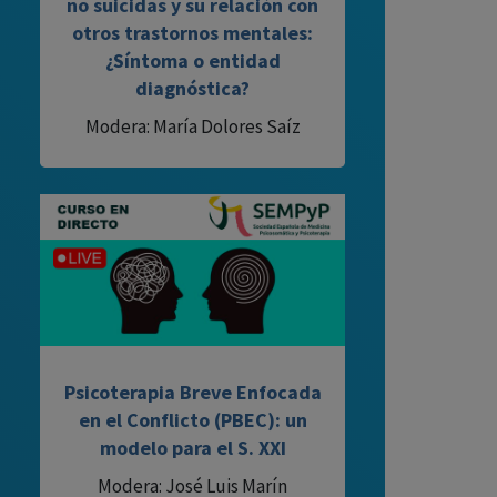
no suicidas y su relación con
otros trastornos mentales:
¿Síntoma o entidad
diagnóstica?
Modera: María Dolores Saíz
Psicoterapia Breve Enfocada
en el Conflicto (PBEC): un
modelo para el S. XXI
Modera: José Luis Marín