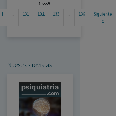
al 660)
1
...
131
132
133
...
136
Siguiente
»
Nuestras revistas