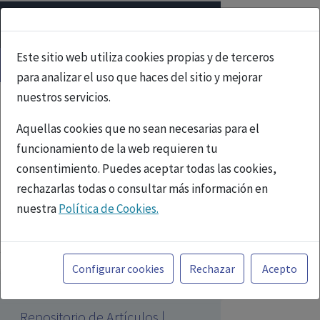
Este sitio web utiliza cookies propias y de terceros
para analizar el uso que haces del sitio y mejorar
nuestros servicios.
Aquellas cookies que no sean necesarias para el
funcionamiento de la web requieren tu
consentimiento. Puedes aceptar todas las cookies,
rechazarlas todas o consultar más información en
nuestra
Política de Cookies.
PUBLICIDAD
Toda la información incluida en la Página Web está
referida a productos del mercado español y, por
Configurar cookies
Rechazar
Acepto
tanto, dirigida a profesionales sanitarios legalmente
facultados para prescribir o dispensar medicamentos
Repositorio de Artículos |