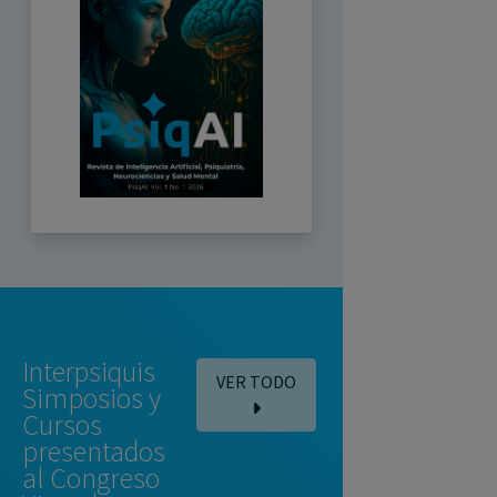
Interpsiquis
VER TODO
Simposios y
Cursos
presentados
al Congreso