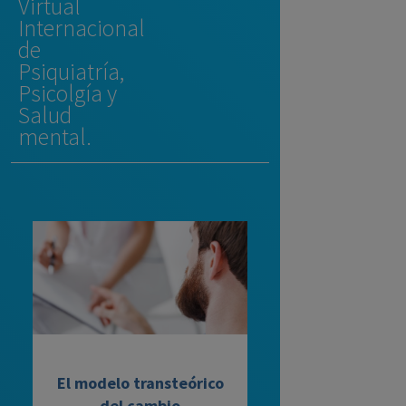
Virtual
Internacional
de
Psiquiatría,
Psicolgía y
Salud
mental.
El modelo transteórico
del cambio