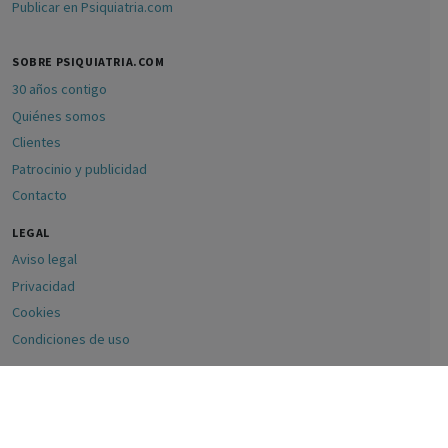
Publicar en Psiquiatria.com
SOBRE PSIQUIATRIA.COM
30 años contigo
Quiénes somos
Clientes
Patrocinio y publicidad
Contacto
LEGAL
Aviso legal
Privacidad
Cookies
Condiciones de uso