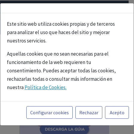
Este sitio web utiliza cookies propias y de terceros
para analizar el uso que haces del sitio y mejorar
nuestros servicios.
Aquellas cookies que no sean necesarias para el
funcionamiento de la web requieren tu
consentimiento. Puedes aceptar todas las cookies,
rechazarlas todas o consultar más información en
nuestra
Política de Cookies.
Toda la información incluida en la Página Web está
referida a productos del mercado español y, por
Configurar cookies
Rechazar
Acepto
tanto, dirigida a profesionales sanitarios legalmente
facultados para prescribir o dispensar medicamentos