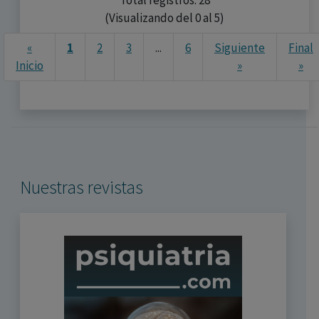
Total registros: 28
(Visualizando del 0 al 5)
«
1
2
3
...
6
Siguiente
Final
Ne
Inicio
»
»
Nuestras revistas