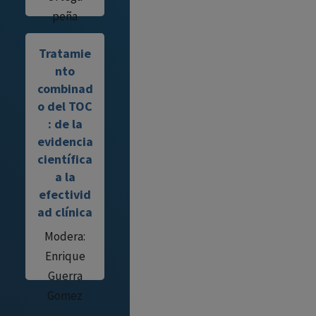
peña
Tratamie
nto
combinad
o del TOC
: de la
evidencia
científica
a la
efectivid
ad clínica
Modera:
Enrique
Guerra
Gomez