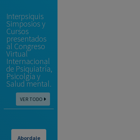
Interpsiquis
Simposios y
Cursos
presentados
al Congreso
Virtual
Internacional
de Psiquiatría,
Psicolgía y
Salud mental.
VER TODO
Abordaje