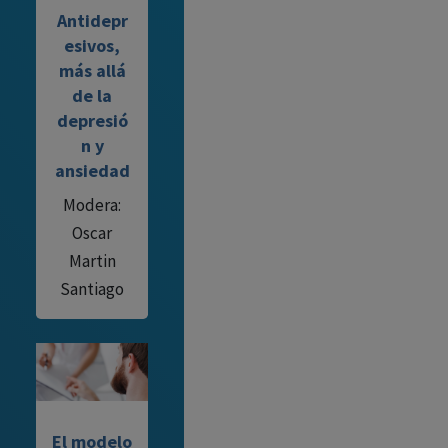
Antidepr
esivos,
más allá
de la
depresió
n y
ansiedad
Modera:
Oscar
Martin
Santiago
El modelo