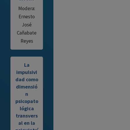
Modera:
Ernesto
José
Cañabate
Reyes
La
impulsivi
dad como
dimensió
n
psicopato
lógica
transvers
al en la