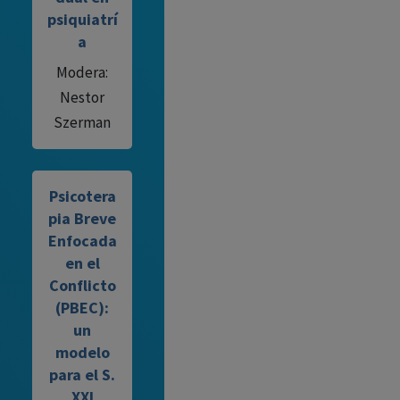
psiquiatrí
a
Modera:
Nestor
Szerman
Psicotera
pia Breve
Enfocada
en el
Conflicto
(PBEC):
un
modelo
para el S.
XXI