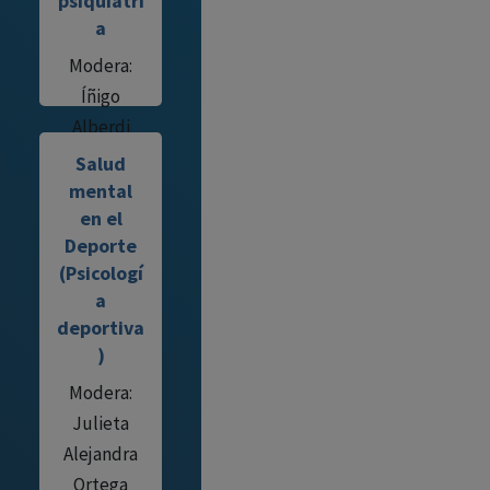
psiquiatrí
a
Modera:
Íñigo
Alberdi
Páramo
Salud
mental
en el
Deporte
(Psicologí
a
deportiva
)
Modera:
Julieta
Alejandra
Ortega