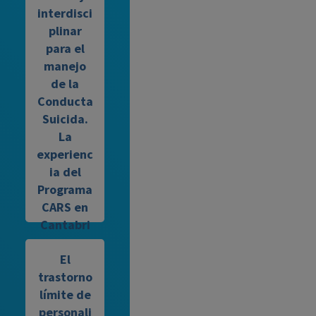
interdisci
plinar
para el
manejo
de la
Conducta
Suicida.
La
experienc
ia del
Programa
CARS en
Cantabri
a.
El
Modera:
trastorno
Ana Isabel
límite de
De
personali