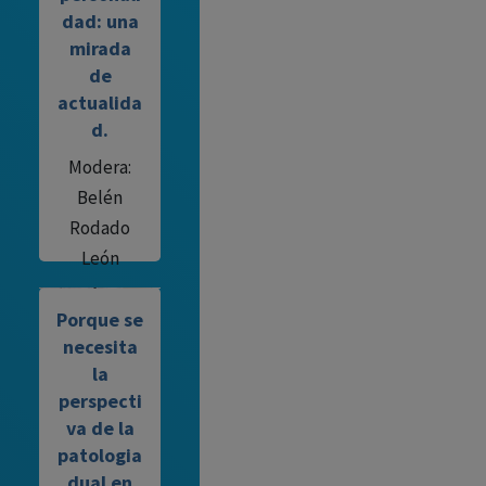
Santiago
dad: una
Díaz
mirada
de
actualida
d.
Modera:
Belén
Rodado
León
Porque se
necesita
la
perspecti
va de la
patologia
dual en