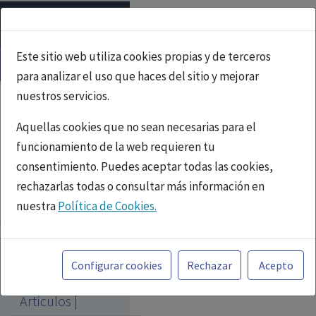
Este sitio web utiliza cookies propias y de terceros
para analizar el uso que haces del sitio y mejorar
nuestros servicios.
Aquellas cookies que no sean necesarias para el
funcionamiento de la web requieren tu
consentimiento. Puedes aceptar todas las cookies,
rechazarlas todas o consultar más información en
PUBLICIDAD
nuestra
Política de Cookies.
Toda la información incluida en la Página Web está
referida a productos del mercado español y, por
Configurar cookies
Rechazar
Acepto
tanto, dirigida a profesionales sanitarios legalmente
Repositorio de
facultados para prescribir o dispensar medicamentos
Artículos |