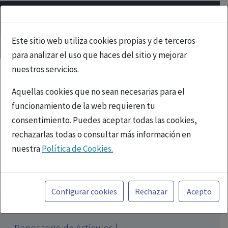
Este sitio web utiliza cookies propias y de terceros
para analizar el uso que haces del sitio y mejorar
nuestros servicios.
Aquellas cookies que no sean necesarias para el
funcionamiento de la web requieren tu
consentimiento. Puedes aceptar todas las cookies,
rechazarlas todas o consultar más información en
nuestra
Política de Cookies.
PUBLICIDAD
Toda la información incluida en la Página Web está
referida a productos del mercado español y, por
Configurar cookies
Rechazar
Acepto
tanto, dirigida a profesionales sanitarios legalmente
facultados para prescribir o dispensar medicamentos
Repositorio de Artículos |