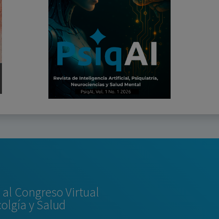
al Congreso Virtual
colgía y Salud