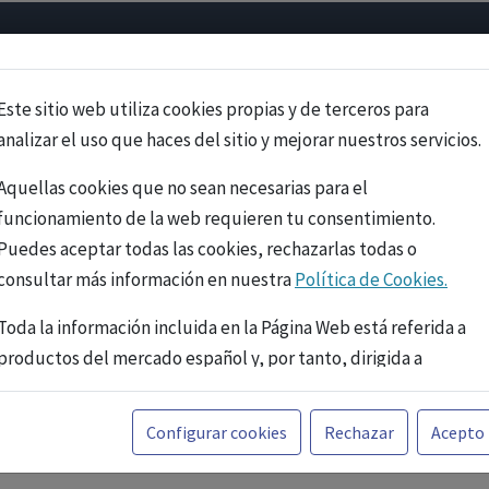
Psicología
Neurociencia
Bienestar
Congreso
Cursos
Este sitio web utiliza cookies propias y de terceros para
analizar el uso que haces del sitio y mejorar nuestros servicios.
Aquellas cookies que no sean necesarias para el
funcionamiento de la web requieren tu consentimiento.
Puedes aceptar todas las cookies, rechazarlas todas o
consultar más información en nuestra
Política de Cookies.
Toda la información incluida en la Página Web está referida a
productos del mercado español y, por tanto, dirigida a
profesionales sanitarios legalmente facultados para
prescribir o dispensar medicamentos con ejercicio
PUBLICIDAD
Configurar cookies
Rechazar
Acepto
profesional. La información técnica de los fármacos se facilita
a título meramente informativo, siendo responsabilidad de