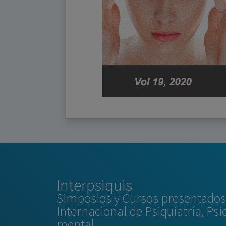
Interpsiquis
Simposios y Cursos presentados 
Internacional de Psiquiatría, Psi
mental.