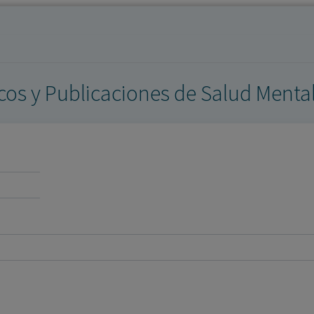
los profesionales facultados prescribir medicamentos y
decidir, en cada caso concreto, el tratamiento más adecuado
a las necesidades del paciente.
icos y Publicaciones de Salud Menta