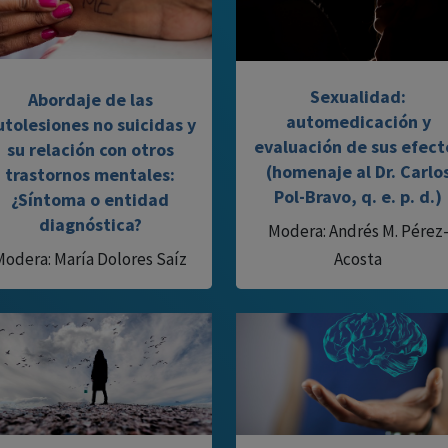
Sexualidad:
Abordaje de las
automedicación y
utolesiones no suicidas y
evaluación de sus efect
su relación con otros
(homenaje al Dr. Carlo
trastornos mentales:
Pol-Bravo, q. e. p. d.)
¿Síntoma o entidad
diagnóstica?
Modera: Andrés M. Pérez
Modera: María Dolores Saíz
Acosta