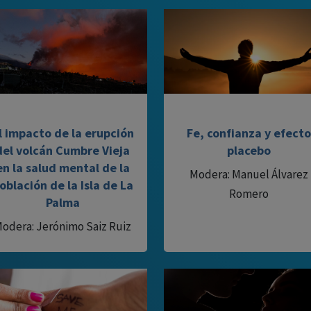
l impacto de la erupción
Fe, confianza y efecto
del volcán Cumbre Vieja
placebo
en la salud mental de la
Modera: Manuel Álvarez
oblación de la Isla de La
Romero
Palma
odera: Jerónimo Saiz Ruiz