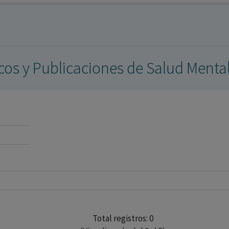
los profesionales facultados prescribir medicamentos y
decidir, en cada caso concreto, el tratamiento más adecuado
a las necesidades del paciente.
icos y Publicaciones de Salud Menta
Total registros: 0