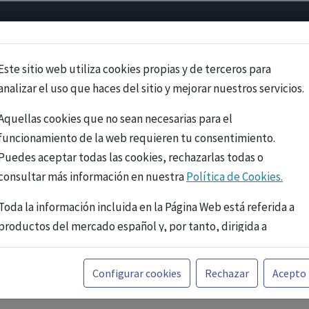
Psicología
Neurociencia
Bienestar
Congreso
Cursos
Este sitio web utiliza cookies propias y de terceros para
analizar el uso que haces del sitio y mejorar nuestros servicios.
Aquellas cookies que no sean necesarias para el
funcionamiento de la web requieren tu consentimiento.
Puedes aceptar todas las cookies, rechazarlas todas o
consultar más información en nuestra
Política de Cookies.
Toda la información incluida en la Página Web está referida a
productos del mercado español y, por tanto, dirigida a
profesionales sanitarios legalmente facultados para
prescribir o dispensar medicamentos con ejercicio
PUBLICIDAD
Configurar cookies
Rechazar
Acepto
profesional. La información técnica de los fármacos se facilita
a título meramente informativo, siendo responsabilidad de