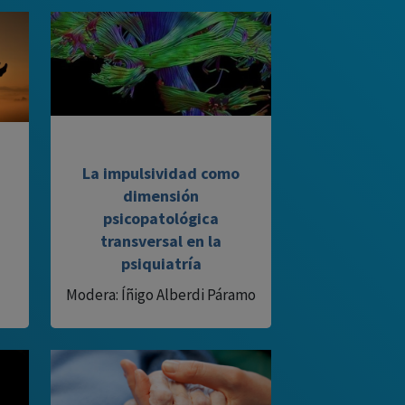
La impulsividad como
dimensión
psicopatológica
transversal en la
psiquiatría
Modera: Íñigo Alberdi Páramo