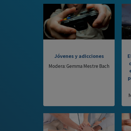
Jóvenes y adicciones
E
Modera: Gemma Mestre Bach
p
M