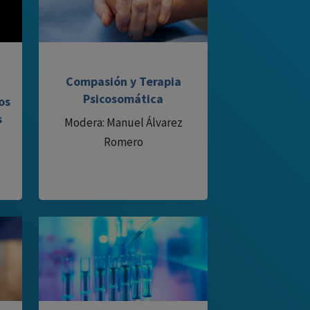
Compasión y Terapia
Psicosomática
os
s
Modera: Manuel Álvarez
Romero
-